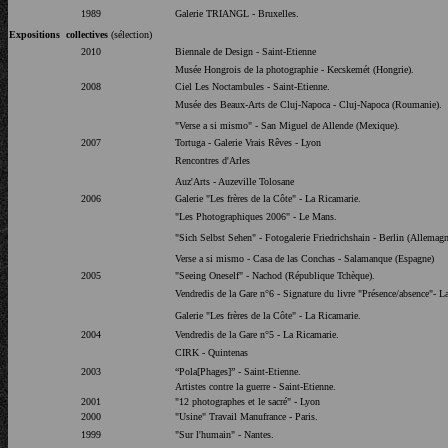
1989
Galerie TRIANGL - Bruxelles.
Expositions collectives
(sélection)
2010
Biennale de Design - Saint-Etienne
Musée Hongrois de la photographie - Kecskemét (Hongrie).
2008
Ciel Les Noctambules - Saint-Etienne.
Musée des Beaux-Arts de Cluj-Napoca - Cluj-Napoca (Roumanie).
"Verse a si mismo" - San Miguel de Allende (Mexique).
2007
Tortuga - Galerie Vrais Rêves - Lyon
Rencontres d'Arles
Auz'Arts - Auzeville Tolosane
2006
Galerie "Les frères de la Côte" - La Ricamarie.
"Les Photographiques 2006" - Le Mans.
"Sich Selbst Sehen" - Fotogalerie Friedrichshain - Berlin (Allemagn
Verse a si mismo - Casa de las Conchas - Salamanque (Espagne)
2005
"Seeing Oneself" - Nachod (République Tchèque).
Vendredis de la Gare n°6 - Signature du livre "Présence/absence"- L
Galerie "Les frères de la Côte" - La Ricamarie.
2004
Vendredis de la Gare n°5 - La Ricamarie.
CIRK - Quintenas
2003
“Pola[Phages]” - Saint-Etienne.
Artistes contre la guerre - Saint-Etienne.
2001
"12 photographes et le sacré" - Lyon
2000
"Usine" Travail Manufrance - Paris.
1999
"Sur l'humain" - Nantes.