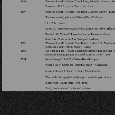
1998
"Mémoire Pluriel" (Collectif Vrais Rêves), Schneider Museum - As
"E comme EROS" - galerie Vrais Rêves - Lyon.
1997
"Mémoire Pluriel" (Collectif Vrais Rêves), Osrodek Kultury - Klod
"Ph'autoportraits", galerie du Château d'Eau - Toulouse.
S.I.R.P 97 - Royan.
"Estival 97" Rencontres d'Arles avec la galerie Vrais Rêves. Hôtel 
"Festival off - Voies off" Projection lors des Rencontres d'Arles.
Grand Prix d'Ardèche des Arts Plastiques" - Valence.
1996
"Mémoire Pluriel" (Collectif Vrais Rêves) - Galerie Foto Medium A
"Chansons à Voir", Parc du Manoir - Grigny.
1995
"Au Nom du Faire - l'Église Cathodique" Archéologues du Futur - 
Rencontres Photographiques de Condé, École de Condé - Lyon.
1994
Galerie Fotografii B & B - Bielsko-Biala (Pologne).
"Treize à table". Centre des Humanités, INSA - Villeurbanne.
Les Archéologues du Futur - St-Julien-Molin-Molette.
"Mois de la Photographie" de Quimper. Lauréat du prix d'auteur.
"Il faut rêver", galerie Vrais Rêves - Lyon.
"Nus", Centre culturel "Le Polaris" - Corbas.