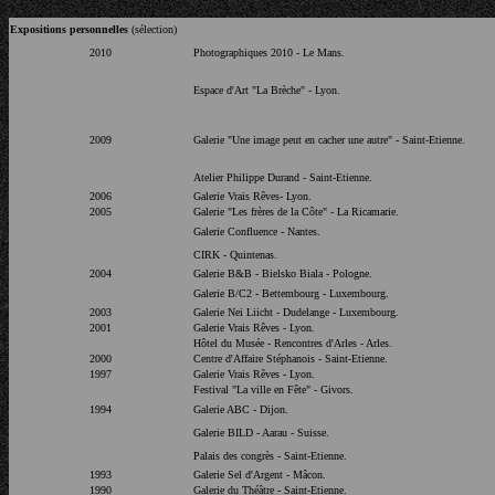
Expositions personnelles
(sélection)
2010
Photographiques 2010 - Le Mans.
Espace d'Art "La Brèche" - Lyon.
2009
Galerie "Une image peut en cacher une autre" - Saint-Etienne.
Atelier Philippe Durand - Saint-Etienne.
2006
Galerie Vrais Rêves- Lyon.
2005
Galerie "Les frères de la Côte" - La Ricamarie.
Galerie Confluence - Nantes.
CIRK - Quintenas.
2004
Galerie B&B - Bielsko Biala - Pologne.
Galerie B/C2 - Bettembourg - Luxembourg.
2003
Galerie Nei Liicht - Dudelange - Luxembourg.
2001
Galerie Vrais Rêves - Lyon.
Hôtel du Musée - Rencontres d'Arles - Arles.
2000
Centre d'Affaire Stéphanois - Saint-Etienne.
1997
Galerie
Vrais Rêves - Lyon.
Festival "La ville en Fête" - Givors.
1994
Galerie ABC - Dijon.
Galerie BILD - Aarau - Suisse.
Palais des congrès - Saint-Etienne.
1993
Galerie Sel d'Argent - Mâcon.
1990
Galerie du Théâtre - Saint-Etienne.