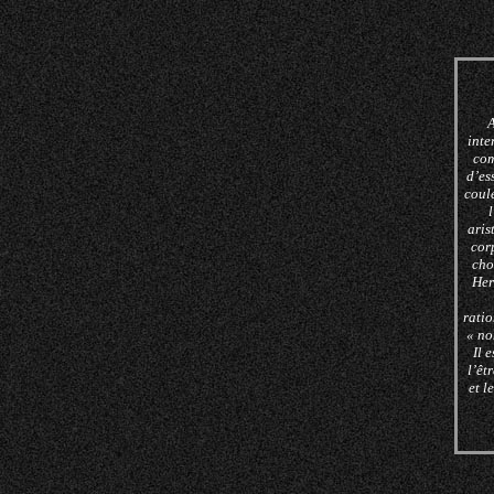
A
inte
com
d’es
coule
l
aris
corp
cho
Her
ratio
« no
Il 
l’êt
et l