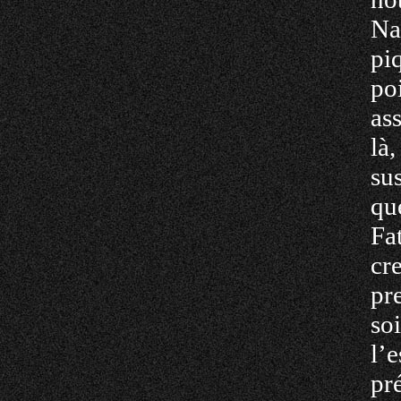
Na
pi
po
as
là
sus
qu
Fa
cr
pr
so
l’
pr