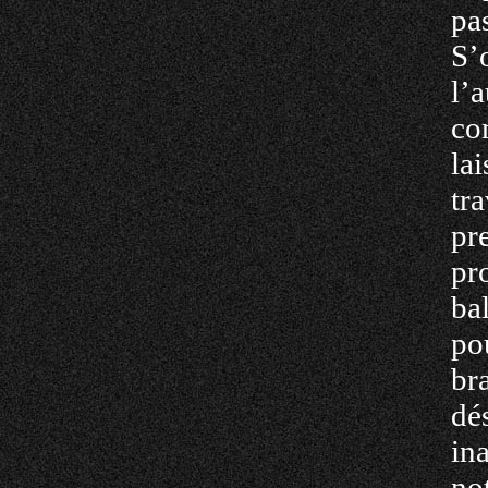
pas
S’
l’
co
la
tr
pr
pr
ba
po
br
dé
in
no