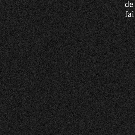
de
fa