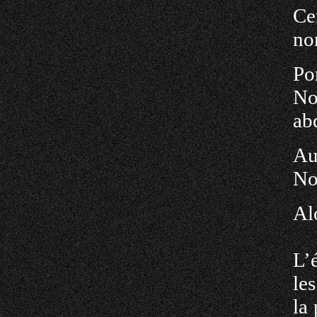
Cer
no
Por
Non
ab
Au
No
Al
L’
le
la