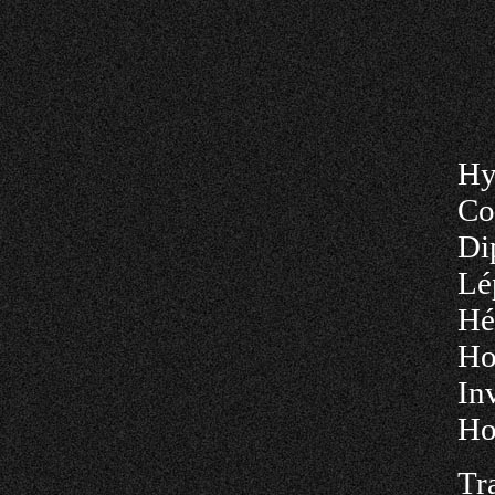
Hy
Co
Di
Lé
Hé
Ho
In
Ho
Tr