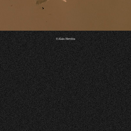
©Alain Hervéou